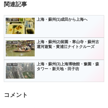
関連記事
上海・蘇州(1)成田から上海へ
上海・蘇州
上海・蘇州(2)留園・寒山寺・蘇州古
上海・蘇州
運河遊覧・黄浦江ナイトクルーズ
上海・蘇州(3)上海博物館・豫園・森
上海・蘇州
タワー・新天地・田子坊
コメント