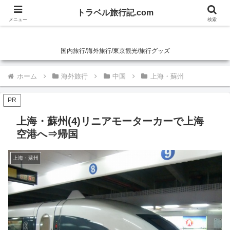
トラベル旅行記.com
トラベル旅行記.com
メニュー
検索
国内旅行/海外旅行/東京観光/旅行グッズ
ホーム
海外旅行
中国
上海・蘇州
PR
上海・蘇州(4)リニアモーターカーで上海
空港へ⇒帰国
上海・蘇州