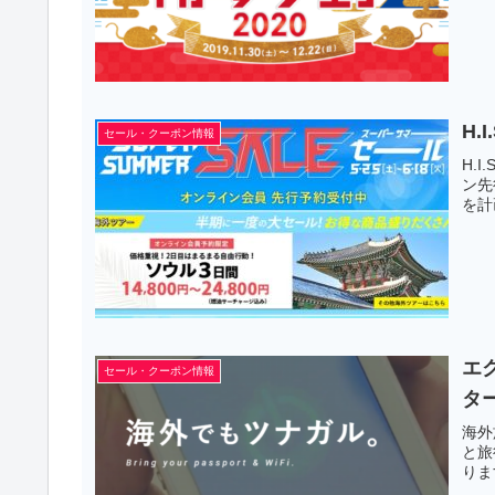
H
セール・クーポン情報
H.
ン先
を計
エ
セール・クーポン情報
タ
海外
と旅
りま