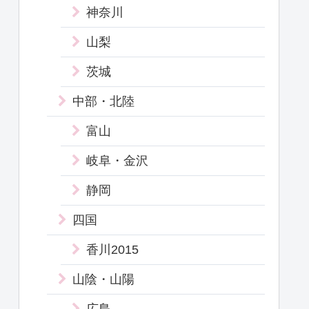
神奈川
山梨
茨城
中部・北陸
富山
岐阜・金沢
静岡
四国
香川2015
山陰・山陽
広島