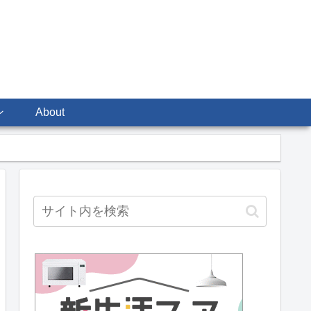
ン
About