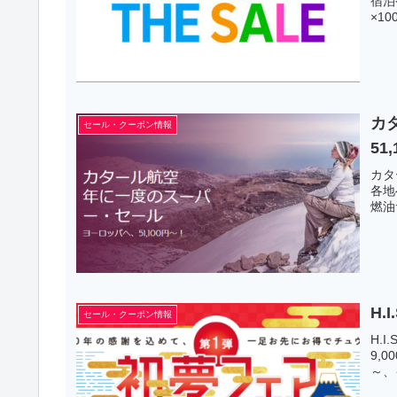
宿泊
×10
カ
セール・クーポン情報
51
カタ
各地
燃油
H.
セール・クーポン情報
H.
9,
～、イ