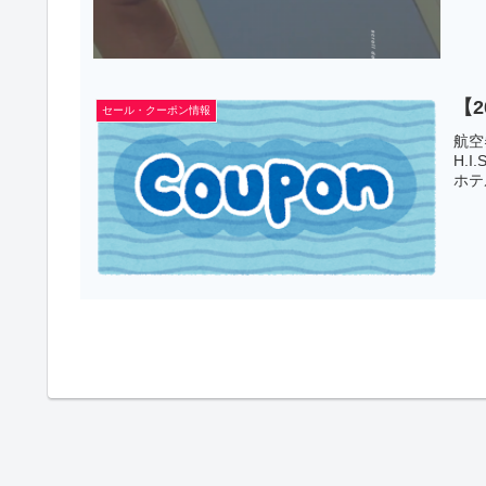
【
セール・クーポン情報
航空
H.
ホテ