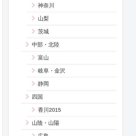
神奈川
山梨
茨城
中部・北陸
富山
岐阜・金沢
静岡
四国
香川2015
山陰・山陽
広島