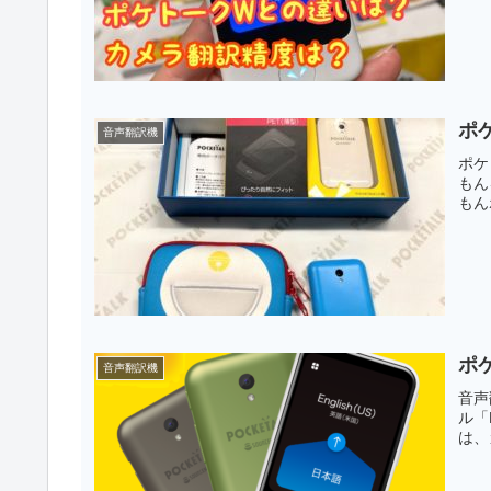
ポ
音声翻訳機
ポケ
もん
もん
ポ
音声翻訳機
音声
ル「
は、