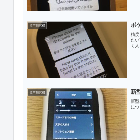
ポ
音声翻訳機
精度
たい
く人
新
音声翻訳機
新型
につ