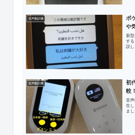
ポ
音声翻訳機
や
新型
する
説し
初
音声翻訳機
較
音声
生し
まし