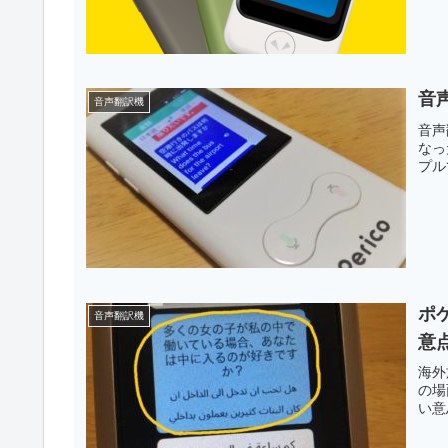
音
音声翻訳機
音声
なっ
プル
ポ
音声翻訳機
意
海外
の場
い意