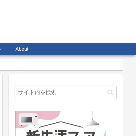
ン
About