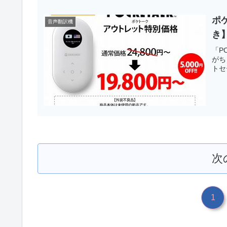
ポ
音声翻訳機
き
「P
がち
トセ
次
1