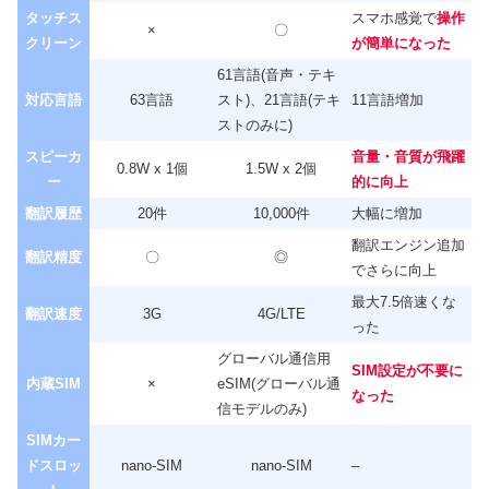
タッチス
スマホ感覚で
操作
×
〇
クリーン
が簡単になった
61
言語(音声・テキ
対応言語
63言語
スト)、
21
言語(テキ
11言語増加
ストのみに)
スピーカ
音量・音質が飛躍
0.8W x 1個
1.5W x 2個
ー
的に向上
翻訳履歴
20件
10,000件
大幅に増加
翻訳エンジン追加
翻訳精度
〇
◎
でさらに向上
最大7.5倍速くな
翻訳速度
3G
4G/LTE
った
グローバル通信用
SIM設定が不要に
内蔵SIM
×
eSIM(グローバル通
なった
信モデルのみ)
SIMカー
ドスロッ
nano-SIM
nano-SIM
–