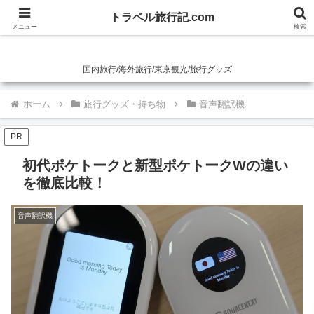
トラベル旅行記.com
トラベル旅行記.com
メニュー
検索
国内旅行/海外旅行/東京観光/旅行グッズ
ホーム
旅行グッズ・持ち物
音声翻訳機
PR
初代ポケトークと新型ポケトークWの違い
を徹底比較！
音声翻訳機