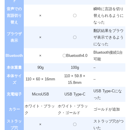
ト
音声での
瞬時に言語を切り
言語切り
×
〇
替えられるように
替え
なった
翻訳結果をブラウ
ブラウザ
×
〇
ザ表示できるよう
表示
になった
Bluetooth接続1台
Bluetooth
×
〇Bluetooth4.0
可能
本体重量
90g
100g
–
本体サイ
110 × 59.8 ×
110 × 60 × 16mm
–
ズ
15.8mm
USB Type-Cにな
充電端子
MicroUSB
USB Type-C
った
ホワイト・ブラッ
ホワイト・ブラッ
カラー
ゴールドが追加
ク
ク・ゴールド
ストラッ
ストラップ穴がつ
×
〇
プ穴
いた