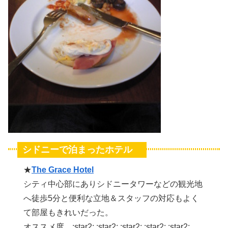
シドニーで泊まったホテル
★
The Grace Hotel
シティ中心部にありシドニータワーなどの観光地
へ徒歩5分と便利な立地＆スタッフの対応もよく
て部屋もきれいだった。
オススメ度 :star2: :star2: :star2: :star2: :star2: