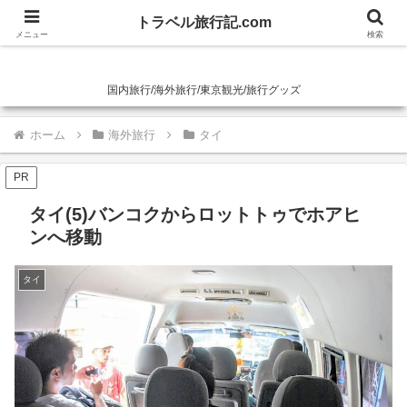
トラベル旅行記.com
トラベル旅行記.com
メニュー
検索
国内旅行/海外旅行/東京観光/旅行グッズ
ホーム
海外旅行
タイ
PR
タイ(5)バンコクからロットトゥでホアヒ
ンへ移動
タイ