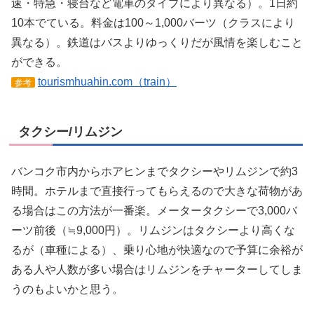
速・特急・寝台など電車のタイプにより異なる）。1日約
10本でている。料金は100～1,000バーツ（クラスにより
異なる）。鉄道はバスよりゆっくりだが風情を楽しむこと
ができる。
tourismhuahin.com（train）
参考
タクシー/リムジン
バンコク市内からホアヒンまでタクシーやリムジンで約3
時間。ホテルまで直接行ってもらえるので大きな荷物があ
る場合はこの方法が一番楽。メータータクシーで3,000バ
ーツ前後（≒9,000円）。リムジンはタクシーより高くな
るが（車種による）、乗り心地が快適なので予算に余裕が
ある人や人数が多い場合はリムジンをチャーターしてしま
うのもよいかと思う。