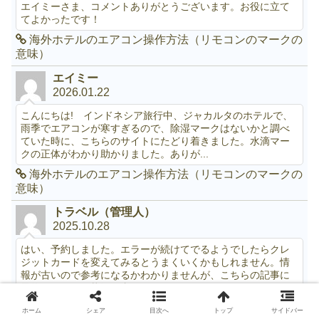
エイミーさま、コメントありがとうございます。お役に立て
てよかったです！
海外ホテルのエアコン操作方法（リモコンのマークの
意味）
エイミー
2026.01.22
こんにちは! インドネシア旅行中、ジャカルタのホテルで、
雨季でエアコンが寒すぎるので、除湿マークはないかと調べ
ていた時に、こちらのサイトにたどり着きました。水滴マー
クの正体がわかり助かりました。ありが...
海外ホテルのエアコン操作方法（リモコンのマークの
意味）
トラベル（管理人）
2025.10.28
はい、予約しました。エラーが続けてでるようでしたらクレ
ジットカードを変えてみるとうまくいくかもしれません。情
報が古いので参考になるかわかりませんが、こちらの記事に
予約したときの状況を書いています。ht...
モロッコ(2) カサブランカ空港からCTMバスターミナ
ホーム
シェア
目次へ
トップ
サイドバー