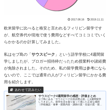
2017.08.16
2019.11.11
欧米留学に比べると格安と言われるフィリピン留学です
が、航空券代や現地で使う費用などすべてコミコミでいく
らかかるのか計算してみました。
私はセブ島の「
サウスピーク
」という語学学校に4週間留
学しましたが、ブロガー招待枠だったため授業料や諸経費
が免除されました。そのため、私の留学費用は参考になら
ないので、ここでは通常の人がフィリピン留学にかかる費
用を紹介します。
サウスピーク4週間留学の感想・評価まとめ
セブ島にある「サウスピーク日本語禁止校」に4週間留学
してきました。留学生活を振り返って感じた正直な感想
（学校施設・食事・授業内容・講師の質・生徒の質・留学
費用・...