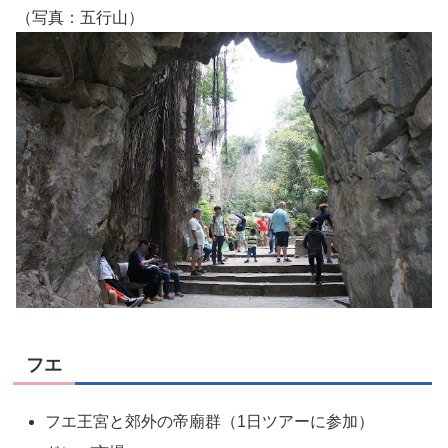
（写真：五行山）
フエ
フエ王宮と郊外の帝廟群（1日ツアーに参加）