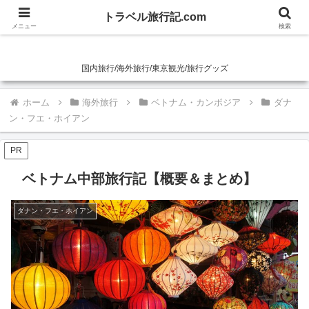
トラベル旅行記.com
トラベル旅行記.com
メニュー
検索
国内旅行/海外旅行/東京観光/旅行グッズ
ホーム
海外旅行
ベトナム・カンボジア
ダナ
ン・フエ・ホイアン
PR
ベトナム中部旅行記【概要＆まとめ】
ダナン・フエ・ホイアン