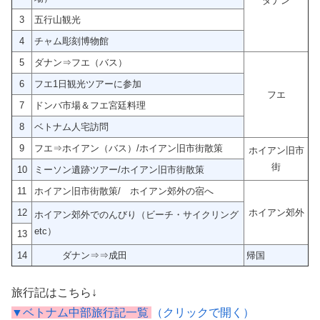
ダナン
3
五行山観光
4
チャム彫刻博物館
5
ダナン⇒フエ（バス）
6
フエ1日観光ツアーに参加
フエ
7
ドンバ市場＆フエ宮廷料理
8
ベトナム人宅訪問
9
フエ⇒ホイアン（バス）/ホイアン旧市街散策
ホイアン旧市
街
10
ミーソン遺跡ツアー/ホイアン旧市街散策
11
ホイアン旧市街散策/ ホイアン郊外の宿へ
12
ホイアン郊外
ホイアン郊外でのんびり（ビーチ・サイクリング
etc）
13
14
ダナン⇒⇒成田
帰国
旅行記はこちら↓
▼ベトナム中部旅行記一覧
（クリックで開く）