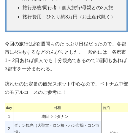
旅行形態/同行者：個人旅行/母親との2人旅
旅行費用：ひとり約8万円（お土産代除く）
今回の旅行は約2週間ものたっぷり日程だったので、各都
市に4泊もするなどのんびりとした。一般的には、各都市
1～2日あれば個人でも十分観光できるので1週間もあれば
3都市を十分まわれる。
訪れたのは定番の観光スポット中心なので、ベトナム中部
のモデルコースのご参考に！
day
日程
宿泊
1
成田⇒⇒ダナン
ダナン観光（大聖堂・ロン橋・ハン市場・コン市
2
場）