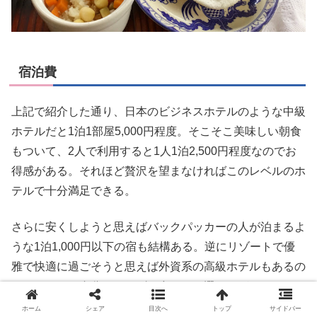
宿泊費
上記で紹介した通り、日本のビジネスホテルのような中級
ホテルだと1泊1部屋5,000円程度。そこそこ美味しい朝食
もついて、2人で利用すると1人1泊2,500円程度なのでお
得感がある。それほど贅沢を望まなければこのレベルのホ
テルで十分満足できる。
さらに安くしようと思えばバックパッカーの人が泊まるよ
うな1泊1,000円以下の宿も結構ある。逆にリゾートで優
雅で快適に過ごそうと思えば外資系の高級ホテルもあるの
で、ホテルは自分のニーズに合わせて選ぶのがよいでしょ
う。
ホーム
シェア
目次へ
トップ
サイドバー