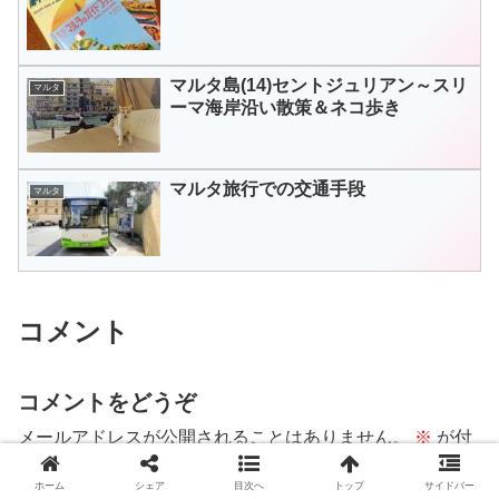
マルタ島(14)セントジュリアン～スリ
マルタ
ーマ海岸沿い散策＆ネコ歩き
マルタ旅行での交通手段
マルタ
コメント
コメントをどうぞ
メールアドレスが公開されることはありません。
※
が付
いている欄は必須項目です
ホーム
シェア
目次へ
トップ
サイドバー