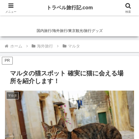
トラベル旅行記.com
トラベル旅行記.com
メニュー
検索
国内旅行/海外旅行/東京観光/旅行グッズ
ホーム
海外旅行
マルタ
PR
マルタの猫スポット 確実に猫に会える場
所を紹介します！
マルタ