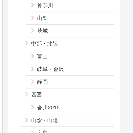
神奈川
山梨
茨城
中部・北陸
富山
岐阜・金沢
静岡
四国
香川2015
山陰・山陽
広島