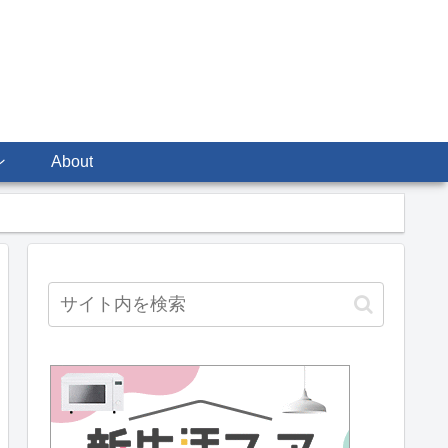
ン
About