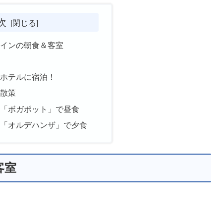
次
ラインの朝食＆客室
ズホテルに宿泊！
を散策
い「ボガポット」で昼食
ン「オルデハンザ」で夕食
客室