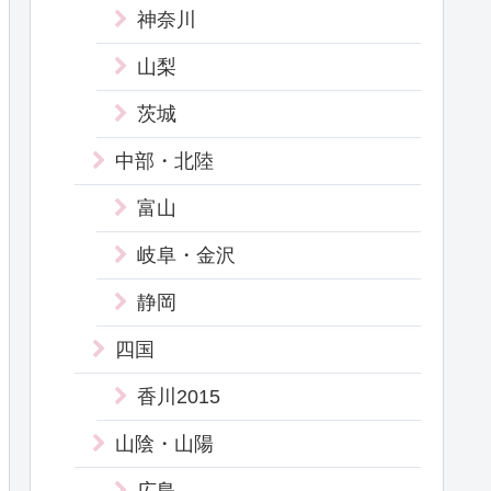
神奈川
山梨
茨城
中部・北陸
富山
岐阜・金沢
静岡
四国
香川2015
山陰・山陽
広島