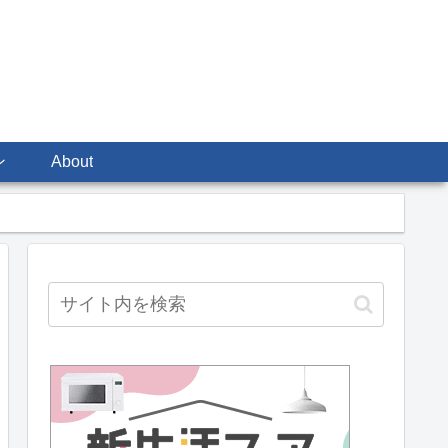
ン
About